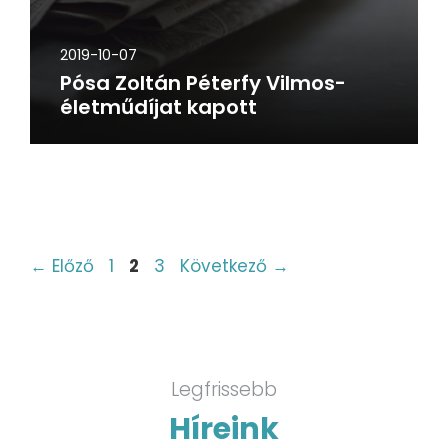
2019-10-07
Pósa Zoltán Péterfy Vilmos-
életműdíjat kapott
←
Előző
1
2
3
Következő
→
Legfrissebb
Híreink