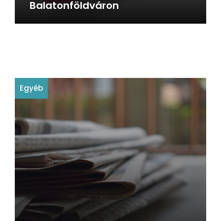
Balatonföldváron
Egyéb