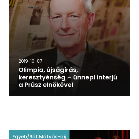
2019-10-07
Olimpia, újságírás,
keresztyénség – ünnepi interjú
a Prúsz elnökével
Egyéb
/
Rát Mátyás-díj