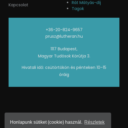
Rát Mátyás-díj
Kapcsolat
Tagok
+36-20-824-9657
prusz@lutheran.hu
1117 Budapest,
Magyar Tudósok Körútja 3.
Hivatali idő: csütörtökön és pénteken 10–15
óráig
Honlapunk sütiket (cookie) használ.
Részletek
2026 • Készítette:
GRAFIKREA