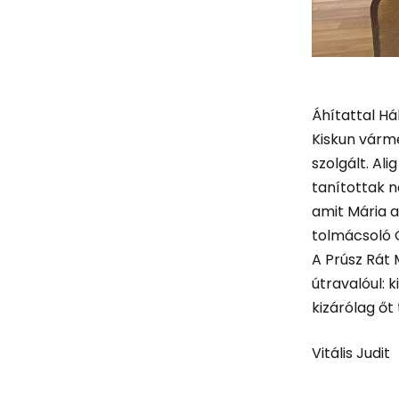
Áhítattal Há
Kiskun várme
szolgált. Al
tanítottak n
amit Mária a
tolmácsoló 
A Prúsz Rát 
útravalóul: 
kizárólag őt 
Vitális Judit