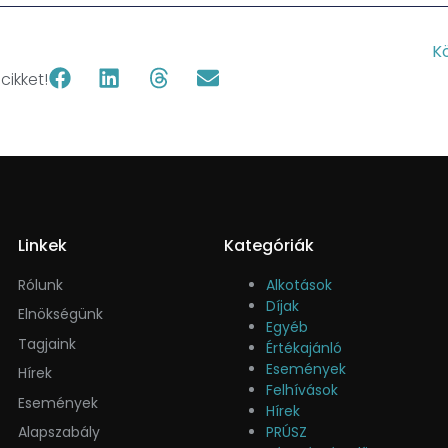
K
ikket!
Linkek
Kategóriák
Rólunk
Alkotások
Díjak
Elnökségünk
Egyéb
Tagjaink
Értékajánló
Események
Hírek
Felhívások
Események
Hírek
Alapszabály
PRÚSZ