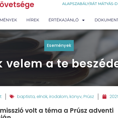
zövetsége
ALAPSZABÁLY
RÁT MÁTYÁS-D
EMÉNYEK
HÍREK
ÉRTÉKAJÁNLÓ
DOKUMEN
Események
k velem a te beszéde
t
baptista
,
elnök
,
irodalom
,
könyv
,
Prúsz
2025
misszió volt a téma a Prúsz adventi
áján