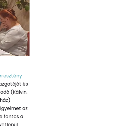
eresztény
gazgatóját és
adó (Kálvin,
sház)
figyelmet az
e fontos a
vetlenül