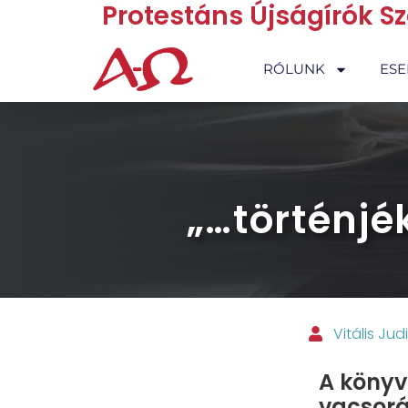
Protestáns Újságírók S
RÓLUNK
ES
„…történjé
Vitális Judi
A könyv
vacsor