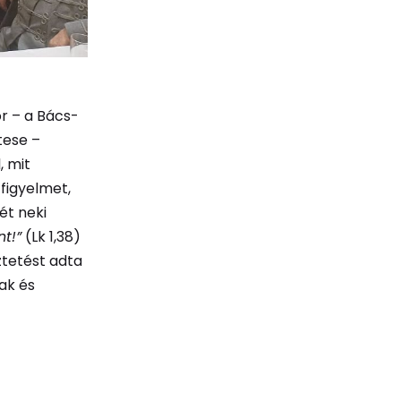
r – a Bács-​
tese –
, mit
 figyelmet,
ét neki
nt!”
(Lk 1,38)
ztetést adta
sak és