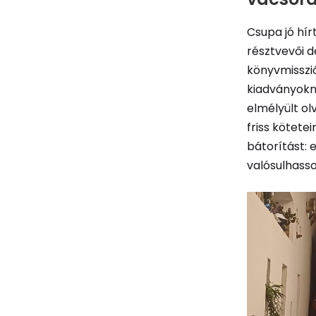
Csupa jó hír
résztvevői 
könyvmisszi
kiadványokna
elmélyült ol
friss kötete
bátorítást: 
valósulhass