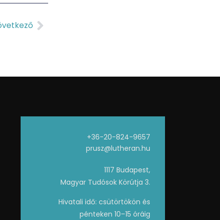
övetkező
+36-20-824-9657
prusz@lutheran.hu
1117 Budapest,
Magyar Tudósok Körútja 3.
Hivatali idő: csütörtökön és
pénteken 10–15 óráig