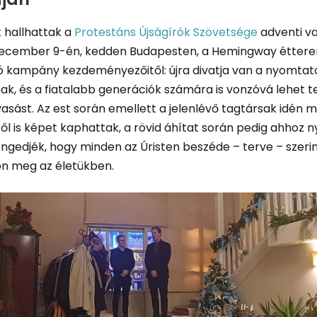
t hallhattak a
Protestáns Újságírók Szövetsége
adventi v
december 9-én, kedden Budapesten, a Hemingway étter
ó kampány kezdeményezőitől: újra divatja van a nyomtat
k, és a fiatalabb generációk számára is vonzóvá lehet t
vasást. Az est során emellett a jelenlévő tagtársak idén 
iről is képet kaphattak, a rövid áhítat során pedig ahhoz 
engedjék, hogy minden az Úristen beszéde – terve – szeri
on meg az életükben.