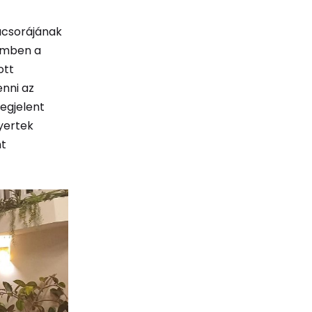
acsorájának
emben a
ott
enni az
megjelent
nyertek
nt