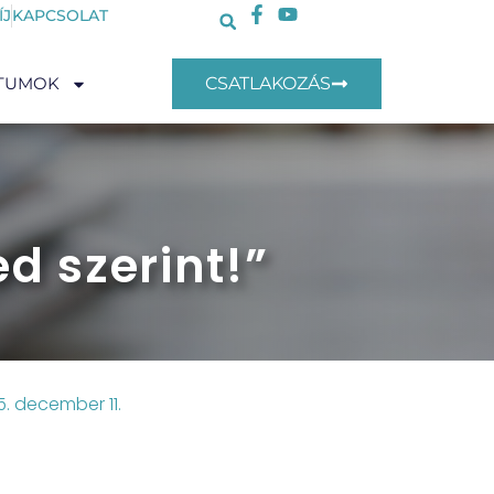
ÍJ
KAPCSOLAT
TUMOK
CSATLAKOZÁS
d szerint!”
. december 11.