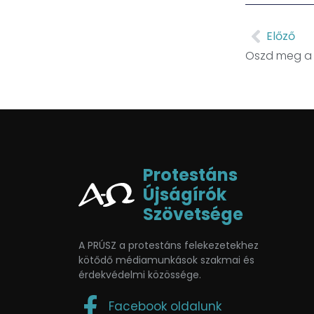
Előző
Oszd meg a c
Protestáns
Újságírók
Szövetsége
A PRÚSZ a protestáns felekezetekhez
kötődő médiamunkások szakmai és
érdekvédelmi közössége.
Facebook oldalunk