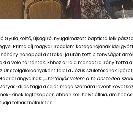
ló Gyula költő, újságíró, nyugalmazott baptista lelkipászto
gyei Prima díj magyar irodalom kategóriájának idei győz
ig néhány hónappal a stroke-​ja után tett bizonyságot arról
eki a vele történtek. Ehhez arra a mondatra irányította a
z Úr szolgálóleányaként felel a Jézus születésének ígéret
Gábriel angyalnak:
„…történjék velem a te beszéded szeri
Mátyás-​díjas tagja a saját maga számára levont követke
kinek-​kinek legfőképpen abban kell helyt állnia, amihez c
tudja felhasználni Isten.