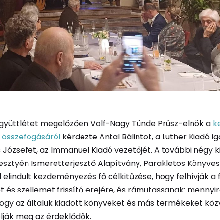
együttlétet megelőzően Volf-​Nagy Tünde Prúsz-​elnök a
k
 összefogásáról
kérdezte Antal Bálintot, a Luther Kiadó i
Józsefet, az Immanuel Kiadó vezetőjét. A további négy ki
esztyén Ismeretterjesztő Alapítvány, Parakletos Könyve
elindult kezdeményezés fő célkitűzése, hogy felhívják a 
et és szellemet frissítő erejére, és rámutassanak: mennyir
hogy az általuk kiadott könyveket és más termékeket köz
lják meg az érdeklődők.