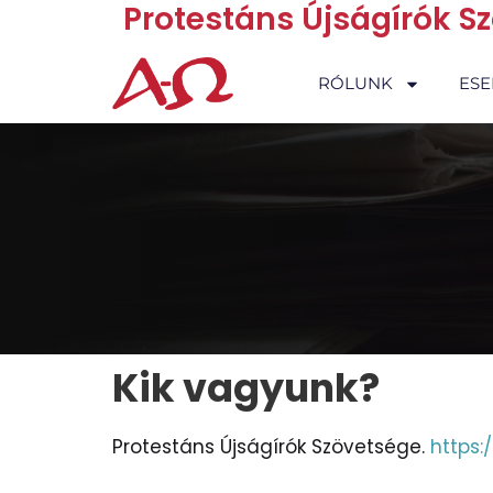
Protestáns Újságírók S
RÓLUNK
ES
Kik vagyunk?
Protestáns Újságírók Szövetsége.
https: