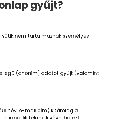
onlap gyűjt?
a sütik nem tartalmaznak személyes
jellegű (anonim) adatot gyűjt (valamint
ul név, e-mail cím) kizárólag a
t harmadik félnek, kivéve, ha ezt