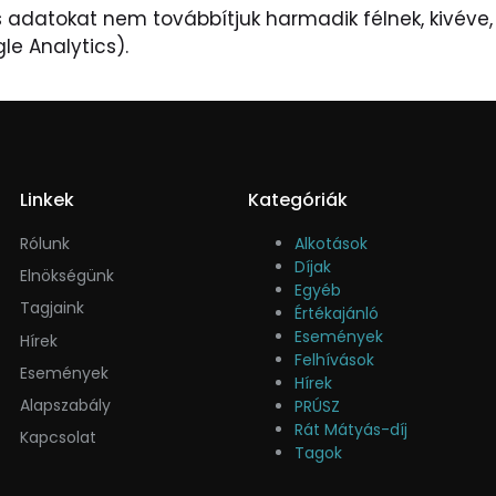
 adatokat nem továbbítjuk harmadik félnek, kivéve, 
le Analytics).
Linkek
Kategóriák
Rólunk
Alkotások
Díjak
Elnökségünk
Egyéb
Tagjaink
Értékajánló
Események
Hírek
Felhívások
Események
Hírek
Alapszabály
PRÚSZ
Rát Mátyás-díj
Kapcsolat
Tagok