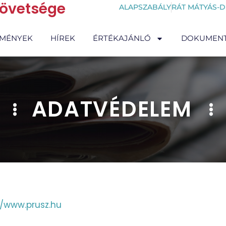
zövetsége
ALAPSZABÁLY
RÁT MÁTYÁS-D
EMÉNYEK
HÍREK
ÉRTÉKAJÁNLÓ
DOKUMEN
ADATVÉDELEM
//www.prusz.hu