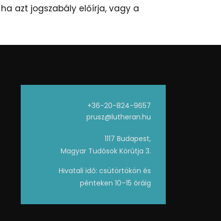
ha azt jogszabály előírja, vagy a
+36-20-824-9657
prusz@lutheran.hu
1117 Budapest,
Magyar Tudósok Körútja 3.
Hivatali idő: csütörtökön és
pénteken 10–15 óráig