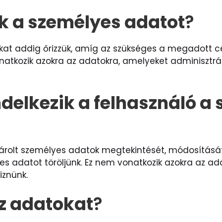
ük a személyes adatot
?
okat addig őrizzük, amíg az szükséges a megadott cé
onatkozik azokra az adatokra, amelyeket adminisztrá
delkezik a felhasználó a 
 tárolt személyes adatok megtekintését, módosításá
adatot töröljünk. Ez nem vonatkozik azokra az adat
iznünk.
z adatokat
?