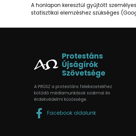
A honlapon keresztül gyűjtött személyes
statisztikai elemzéshez szükséges (Goog
Protestáns
Újságírók
Szövetsége
A PRÚSZ a protestáns felekezetekhez
kötődő médiamunkások szakmai és
érdekvédelmi közössége.
Facebook oldalunk