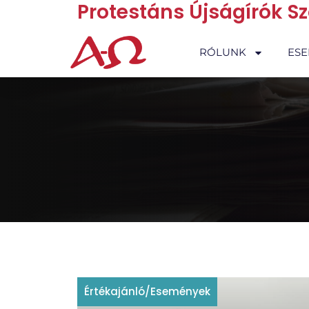
Protestáns Újságírók S
RÓLUNK
ES
Értékajánló
/
Események