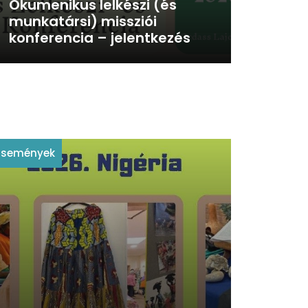
Ökumenikus lelkészi (és
munkatársi) missziói
konferencia – jelentkezés
Események