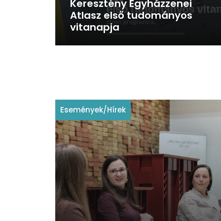
Keresztény Egyházzenei
Atlasz első tudományos
vitanapja
Események
/
Hírek