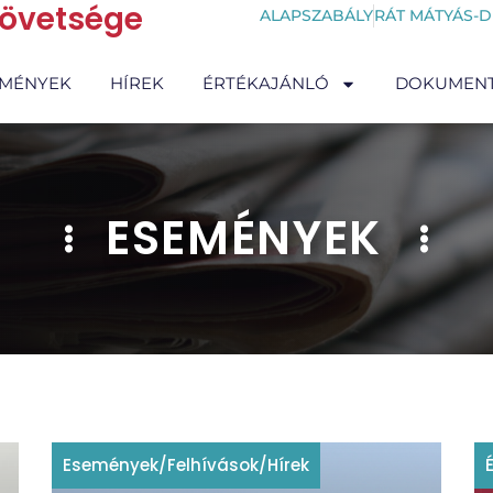
zövetsége
ALAPSZABÁLY
RÁT MÁTYÁS-D
EMÉNYEK
HÍREK
ÉRTÉKAJÁNLÓ
DOKUMEN
ESEMÉNYEK
Események
/
Felhívások
/
Hírek