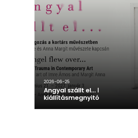
2026-06-25
Angyal szállt el… ǀ
kiállításmegnyitó