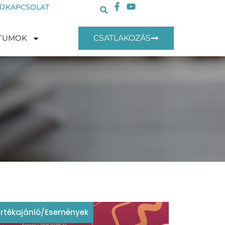
ÍJ
KAPCSOLAT
TUMOK
CSATLAKOZÁS
Értékajánló
/
Események