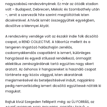
nagyszabású rendezvényének. Ez már az ötödik stadion
volt – Budapest, Debrecen, Miskolc és Szombathely után
–, amit a szervezők hite szerint megtöltöttek Isten
dicséretével. A hívők ismét összeggyűltek egységben,
dicsőítve a Mennyei Atyát.
A rendezvény vendége volt az északír indie folk dicsőítő
csapat, a REND COLLECTIVE. A tábortűz mellett és a
tengeren ringatózó halászhajón zenélős,
csokornyakkendős csapatként is ismert, különleges
hangzással és egyedi stílussal rendelkező, önmagát
eklektikus zenészgárdának tartó együttes nagy sikert
aratott. Az őshonos ír hangszereket is használó csapat
története egy közös vággyal, Isten akaratának
megismerésével és beteljesítésével indult, napjainkra
pedig nemzetközileg ismert dicsőítő együttessé nőtték ki
magukat.
Rajtuk kívül Szegeden fellépett még: az ÚJ FORRÁS, az