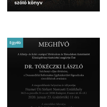
szóló könyv
Egyéb