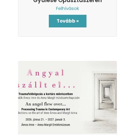
Gyűlése Ópusztaszeren
Felhívások
Tovább »