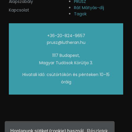
Alapszabály
PRÚSZ
Rát Mátyás-díj
Kapcsolat
Tagok
+36-20-824-9657
prusz@lutheran.hu
1117 Budapest,
Magyar Tudósok Körútja 3.
Hivatali idő: csütörtökön és pénteken 10–15
óráig
Honlapunk sütiket (cookie) használ.
Részletek