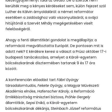
idézetgyűjteményt talál az olvasó. De a szerzők nem
kerülték meg a kényes kérdéseket sem, külön fejezet szól
Luther és Kálvin árnyoldaláról: a német reformátor
esetében a zsidósághoz való viszonyulásáról, a svájci
hitújítónál a Szervét Mihály megégetésében viselt
felelősségéről.
Ahogy a fenti államtitkári gondolat is megállapítja: a
reformáció megváltoztatta Európát. De pontosan mit is
adott neki? E kérdésre keresi a választ a Prúsz október 17-i
budapesti tanácskozása, amelyet a Károli-egyetem
bölcsészkarának dísztermében tartanak 9 és 17 óra
között.
A konferencián előadást tart
Fábri György
társadalomtudós,
Fekete György,
a Magyar Művészeti
Akadémia elnöke,
Hafenscher Károly,
a Reformáció
Emlékbizottság miniszteri biztosa,
Prőhle Gergely
államtitkár,
Sepsi Enikő,
a Károli-egyetem
bölcsészkarának dékánja,
Steinbach József
református