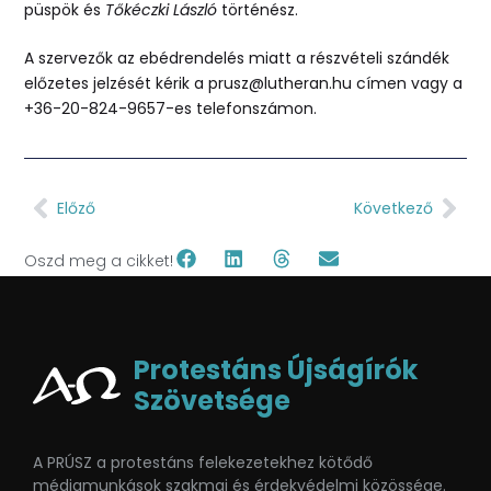
püspök és
Tőkéczki László
történész.
A szervezők az ebédrendelés miatt a részvételi szándék
előzetes jelzését kérik a prusz@lutheran.hu címen vagy a
+36-20-824-9657-es telefonszámon.
Előző
Következő
Oszd meg a cikket!
Protestáns Újságírók
Szövetsége
A PRÚSZ a protestáns felekezetekhez kötődő
médiamunkások szakmai és érdekvédelmi közössége.