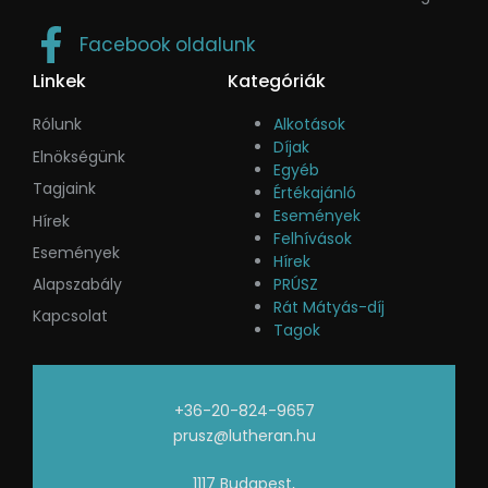
Facebook oldalunk
Linkek
Kategóriák
Rólunk
Alkotások
Díjak
Elnökségünk
Egyéb
Tagjaink
Értékajánló
Események
Hírek
Felhívások
Események
Hírek
Alapszabály
PRÚSZ
Rát Mátyás-díj
Kapcsolat
Tagok
+36-20-824-9657
prusz@lutheran.hu
1117 Budapest,