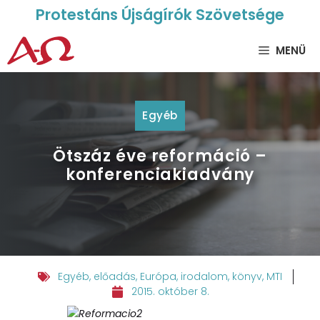
Protestáns Újságírók Szövetsége
MENÜ
Egyéb
Ötszáz éve reformáció –
konferenciakiadvány
Egyéb
,
előadás
,
Európa
,
irodalom
,
könyv
,
MTI
2015. október 8.