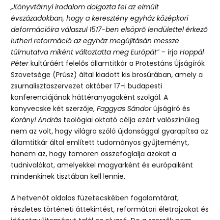
„Könyvtárnyi irodalom dolgozta fel az elmúlt
évszázadokban, hogy a keresztény egyház középkori
deformációira válaszul 1517-ben elsöprő lendülettel érkező
lutheri reformáció az egyház megújításán messze
túlmutatva miként változtatta meg Európát”
– írja
Hoppál
Péter
kultúráért felelős államtitkár a Protestáns Újságírók
Szövetsége (Prúsz) által kiadott kis brosúrában, amely a
zsurnalisztaszervezet október 17-i budapesti
konferenciájának háttéranyagaként szolgál. A
könyvecske két szerzője,
Faggyas Sándor
újságíró és
Korányi András
teológiai oktató célja ezért valószínűleg
nem az volt, hogy világra szóló újdonsággal gyarapítsa az
államtitkár által említett tudományos gyűjteményt,
hanem az, hogy tömören összefoglalja azokat a
tudnivalókat, amelyekkel magyarként és európaiként
mindenkinek tisztában kell lennie.
A hetvenöt oldalas füzetecskében fogalomtárat,
részletes történeti áttekintést, reformátori életrajzokat és