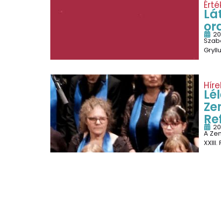
Érté
Lá
or
20
Szabó
Gryll
Híre
Lé
Ze
Re
20
A Ze
XXIII