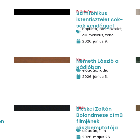
Felhívások
Szimfonikus
istentisztelet sok-
sok vendéggel
baptista
,
istentisztelet
,
n
ökumenikus
,
zene
2026. június 9.
Hírek
Németh László a
Rádióban
előadás
,
rádió
2026. június 5.
Hírek
Bicskei Zoltán
Bolondmese című
en
filmjének
díszbemutatója
előadás
,
Film
2026. május 26.