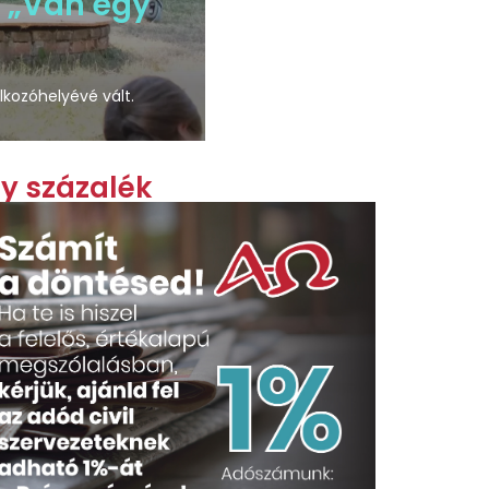
a „Van egy
lkozóhelyévé vált.
y százalék