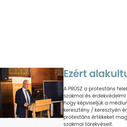
TOVÁBBI BEJEGYZÉSEK
Ezért alakul
A PRÚSZ a protestáns fe
szakmai és érdekvédelmi 
hogy képviseljük a médiu
keresztény / keresztyén 
protestáns értékeket ma
szakmai törekvéseit.