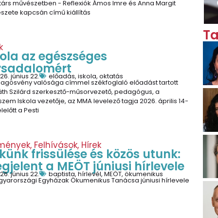
társ művészetben - Reflexiók Ámos Imre és Anna Margit
zete kapcsán című kiállítás
Ta
k
kola az egészséges
rsadalomért
26. június 22.
előadás
,
iskola
,
oktatás
llagösvény valósága címmel székfoglaló előadást tartott
áth Szilárd szerkesztő-műsorvezető, pedagógus, a
zem Iskola vezetője, az MMA levelező tagja 2026. április 14-
lelőtt a Pesti
mények
,
Felhívások
,
Hírek
lkünk frissülése és közös utunk:
gjelent a MEÖT júniusi hírlevele
26. június 22.
baptista
,
hírlevél
,
MEÖT
,
ökumenikus
gyarországi Egyházak Ökumenikus Tanácsa júniusi hírlevele