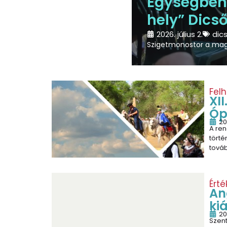
Egységben 
hely” Dicső
2026. július 2.
dic
Szigetmonostor a magy
Fel
XI
Óp
20
A re
törté
tová
Érté
Ang
ki
20
Szent