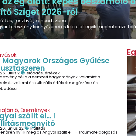
az ég alatt: képes beszámoló 
ítő Sziget 2026-ról
sőítés
,
fesztivál
,
koncert
,
zene
ar keresztény könnyűzenei és lelki élet egyik meghatározó talá
Eg
hívások
I. Magyarok Országos Gyűlése
usztaszeren
26. július 2.
előadás
,
értékek
ndezvény célja a nemzeti hagyományok, valamint a
nelmi, szellemi és kulturális értékek megőrzése és
bbadása.
kajánló
,
Események
yal szállt el… ǀ
állításmegnyitó
26. június 22.
kiállítás
endrén nyílik meg az Angyal szállt el… - Traumafeldolgozás