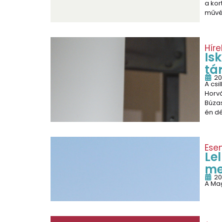
a kor
művés
Híre
Is
tá
20
A csi
Horv
Búzas
én dé
Ese
Le
me
20
A Ma