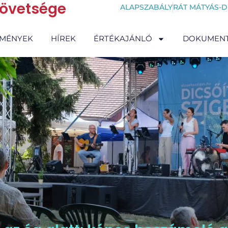
zövetsége
ALAPSZABÁLY
RÁT MÁTYÁS-D
EMÉNYEK
HÍREK
ÉRTÉKAJÁNLÓ
DOKUMEN