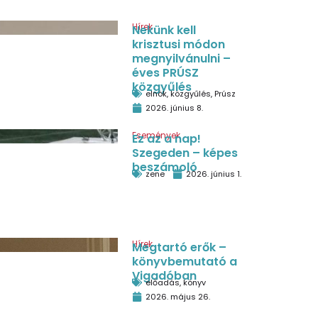
Hírek
Nekünk kell
krisztusi módon
megnyilvánulni –
éves PRÚSZ
közgyűlés
elnök
,
közgyűlés
,
Prúsz
2026. június 8.
Események
Ez az a nap!
Szegeden – képes
beszámoló
zene
2026. június 1.
Hírek
Megtartó erők –
könyvbemutató a
Vigadóban
előadás
,
könyv
2026. május 26.