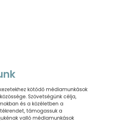
tunk
lekezetekhez kötődő médiamunkások
közössége. Szövetségünk célja,
mokban és a közéletben a
értékrendet, támogassuk a
gukénak valló médiamunkások