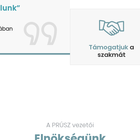
ólunk”
tában
Támogatjuk
a
szakmát
A PRÚSZ vezetői
Elnökségünk