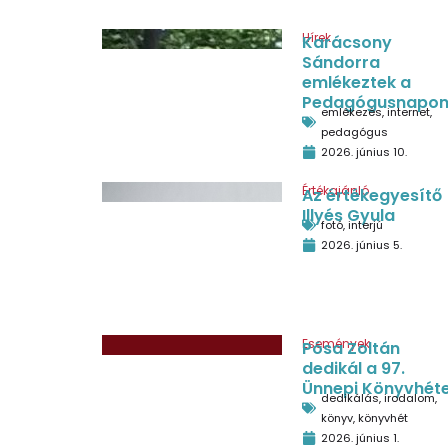
Hírek
Karácsony
Sándorra
emlékeztek a
Pedagógusnapo
emlékezés
,
internet
,
pedagógus
2026. június 10.
Értékajánló
Az értékegyesítő
Illyés Gyula
fotó
,
interjú
2026. június 5.
Események
Pósa Zoltán
dedikál a 97.
Ünnepi Könyvhét
dedikálás
,
irodalom
,
könyv
,
könyvhét
2026. június 1.