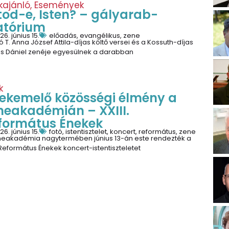
kajánló
,
Események
tod-e, Isten? – gályarab-
atórium
26. június 15.
előadás
,
evangélikus
,
zene
 T. Anna József Attila-díjas költő versei és a Kossuth-díjas
us Dániel zenéje egyesülnek a darabban
k
lekemelő közösségi élmény a
neakadémián – XXIII.
formátus Énekek
26. június 15.
fotó
,
istentisztelet
,
koncert
,
református
,
zene
neakadémia nagytermében június 13-án este rendezték a
. Református Énekek koncert-istentiszteletet