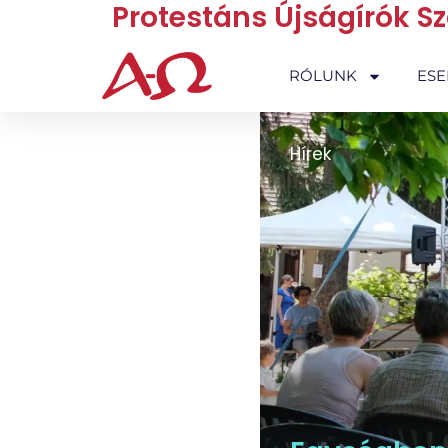
Protestáns Újságírók S
RÓLUNK
ES
Hírek