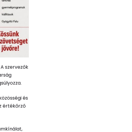
 A szervezők
arság
súlyozza.
közösségi és
z értékőrző
amkínálat,