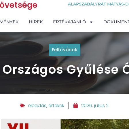
zövetsége
ALAPSZABÁLY
RÁT MÁTYÁS-D
EMÉNYEK
HÍREK
ÉRTÉKAJÁNLÓ
DOKUMEN
Felhívások
k Országos Gyűlése 
előadás
,
értékek
2026. július 2.