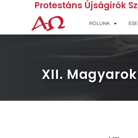
Protestáns Újságírók S
RÓLUNK
ES
XII. Magyaro