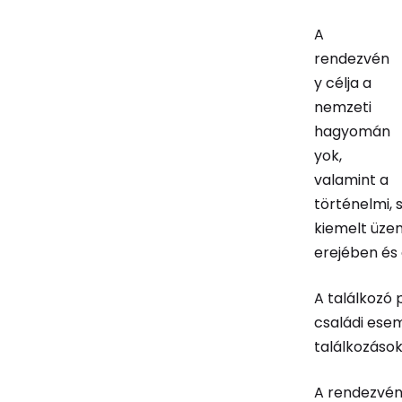
A
rendezvén
y célja a
nemzeti
hagyomán
yok,
valamint a
történelmi, 
kiemelt üze
erejében és
A találkozó
családi ese
találkozások
A rendezvén