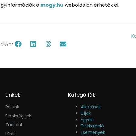
jegyinformációk a
mogy.hu
weboldalon érhetők el.
K
ikket!
Linkek
Kategóriák
Rólunk
Alkotások
Díjak
Elnökségünk
Egyéb
Tagjaink
Értékajánló
Események
Hírek