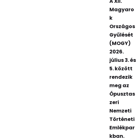
A XII.
Magyaro
k
Országos
Gyűlését
(MOGY)
2026.
július 3. és
5. között
rendezik
meg az
Ópusztas
zeri
Nemzeti
Történeti
Emlékpar
kban.