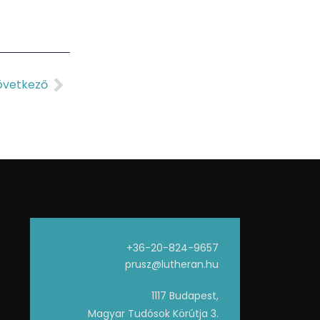
övetkező
+36-20-824-9657
prusz@lutheran.hu
1117 Budapest,
Magyar Tudósok Körútja 3.