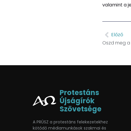
valamint a 
Előző
Oszd meg a c
Protestáns
Újságírók
Szövetsége
A PRÚSZ a protestáns felekezetekhez
kötődő médiamunkások szakmai és