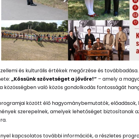
szellemi és kulturális értékek megőrzése és továbbadása.
nete:
„Kössünk szövetséget a jövőre!”
– amely a magy
 a közösségben való közös gondolkodás fontosságát hang
 programjai között élő hagyománybemutatók, előadások, 
mények szerepelnek, amelyek lehetőséget biztosítanak a
ra.
nyel kapcsolatos további információk, a részletes progr