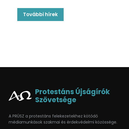
További hírek
Protestáns Újságírók
Szövetsége
A PRÚSZ a protestáns felekezetekhez kötődő
médiamunkások szakmai és érdekvédelmi közössége.