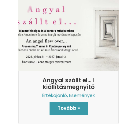
Angyal szállt el… ǀ
kiállításmegnyitó
Értékajánló
,
Események
Tovább »