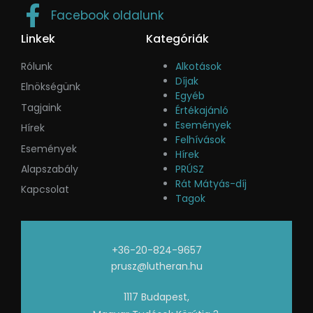
Facebook oldalunk
Linkek
Kategóriák
Rólunk
Alkotások
Díjak
Elnökségünk
Egyéb
Tagjaink
Értékajánló
Események
Hírek
Felhívások
Események
Hírek
Alapszabály
PRÚSZ
Rát Mátyás-díj
Kapcsolat
Tagok
+36-20-824-9657
prusz@lutheran.hu
1117 Budapest,