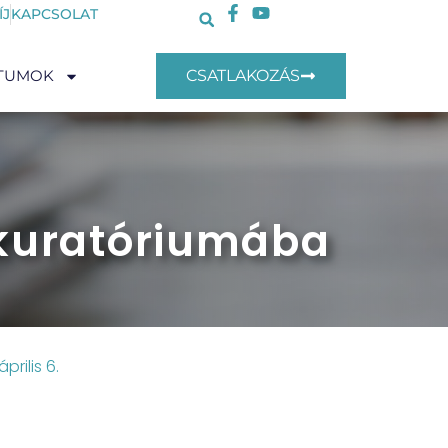
ÍJ
KAPCSOLAT
TUMOK
CSATLAKOZÁS
 kuratóriumába
április 6.