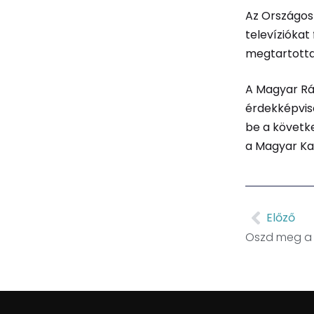
Az Országos 
televíziókat
megtartotta
A Magyar Rá
érdekképvise
be a követk
a Magyar Kat
Előző
Oszd meg a c