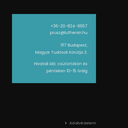
+36-20-824-9657
prusz@lutheran.hu
1117 Budapest,
Magyar Tudósok Körútja 3.
Hivatali idő: csütörtökön és
pénteken 10–15 óráig
Adatvédelem