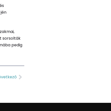
 és
-jén
szakmai,
t sorsolták
umába pedig
övetkező