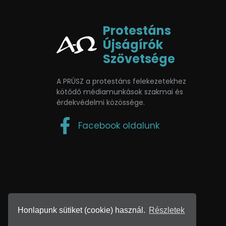
Protestáns
Újságírók
Szövetsége
A PRÚSZ a protestáns felekezetekhez
kötődő médiamunkások szakmai és
érdekvédelmi közössége.
Facebook oldalunk
Honlapunk sütiket (cookie) használ.
Részletek
2026 • Készítette:
GRAFIKREA