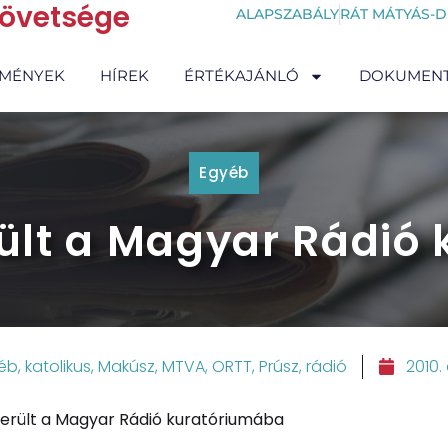
zövetsége
ALAPSZABÁLY
RÁT MÁTYÁS-D
EMÉNYEK
HÍREK
ÉRTÉKAJÁNLÓ
DOKUMEN
Egyéb
ült a Magyar Rádió
éb
,
katolikus
,
Makúsz
,
MTVA
,
ORTT
,
Prúsz
,
rádió
2010. 
erült a Magyar Rádió kuratóriumába