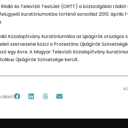
Rádió és Televízió Testület (ORTT) a közszolgálati rádiót
 felügyelő kuratóriumokba történő sorsolást 2010. április 1
.
dió Közalapítvány kuratóriumába az újságírók országos 
leti szervezetei közül a Protestáns Újságírók Szövetségé
ező egy évre. A Magyar Televízió Közalapítvány kuratóri
olikus Újságírók Szövetsége került.
.
K
ikket!