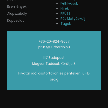
Felhívások
Események
Hírek
Alapszabály
PRÚSZ
Rát Mátyás-díj
Kapcsolat
Tagok
+36-20-824-9657
prusz@lutheran.hu
1117 Budapest,
Magyar Tudósok Körútja 3.
Hivatali idő: csütörtökön és pénteken 10–15
óráig