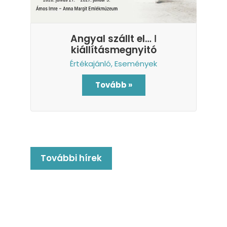
Angyal szállt el… ǀ
kiállításmegnyitó
Értékajánló
,
Események
Tovább »
További hírek