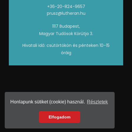
+36-20-824-9657
prusz@lutheran.hu
1117 Budapest,
Magyar Tudósok Körútja 3.
Hivatali idő: csütörtökön és pénteken 10–15
óráig
Honlapunk sütiket (cookie) használ.
Részletek
2026 • Készítette:
GRAFIKREA
Adatvédelem
Elfogadom