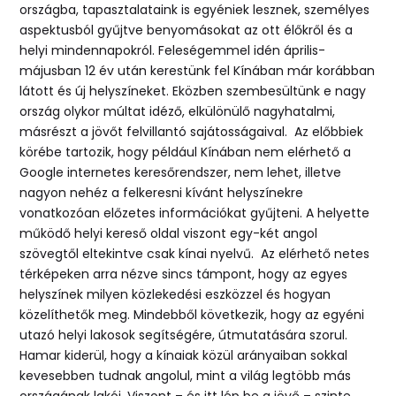
országba, tapasztalataink is egyéniek lesznek, személyes
aspektusból gyűjtve benyomásokat az ott élőkről és a
helyi mindennapokról. Feleségemmel idén április-
májusban 12 év után kerestünk fel Kínában már korábban
látott és új helyszíneket. Eközben szembesültünk e nagy
ország olykor múltat idéző, elkülönülő nagyhatalmi,
másrészt a jövőt felvillantó sajátosságaival. Az előbbiek
körébe tartozik, hogy például Kínában nem elérhető a
Google internetes keresőrendszer, nem lehet, illetve
nagyon nehéz a felkeresni kívánt helyszínekre
vonatkozóan előzetes információkat gyűjteni. A helyette
működő helyi kereső oldal viszont egy-két angol
szövegtől eltekintve csak kínai nyelvű. Az elérhető netes
térképeken arra nézve sincs támpont, hogy az egyes
helyszínek milyen közlekedési eszközzel és hogyan
közelíthetők meg. Mindebből következik, hogy az egyéni
utazó helyi lakosok segítségére, útmutatására szorul.
Hamar kiderül, hogy a kínaiak közül arányaiban sokkal
kevesebben tudnak angolul, mint a világ legtöbb más
országának lakói. Viszont – és itt lép be a jövő – szinte