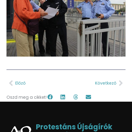
Előző
Következő
Oszd meg a cikket!
Protestáns Újságírók