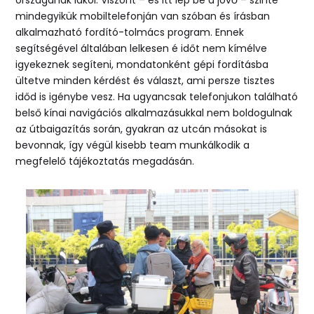
mindegyikük mobiltelefonján van szóban és írásban
alkalmazható fordító-tolmács program. Ennek
segítségével általában lelkesen é időt nem kímélve
igyekeznek segíteni, mondatonként gépi fordításba
ültetve minden kérdést és választ, ami persze tisztes
időd is igénybe vesz. Ha ugyancsak telefonjukon található
belső kínai navigációs alkalmazásukkal nem boldogulnak
az útbaigazítás során, gyakran az utcán másokat is
bevonnak, így végül kisebb team munkálkodik a
megfelelő tájékoztatás megadásán.