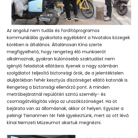
Az angolul nem tudás és fordítóprogramos
kommunikálás gyakorlata egyébként a hivatalos közegek
körében is általános. Általánosan Kína szerte
megfigyelhető, hogy rengeteg élő munkaerőt
alkalmaznak, gyakran különösebb szaktudást nem
igénylő feladatok ellátásra. Ilyenek a nagy számban
szolgálatot teljesítő biztonsági őrök, de a jelentéktelen
aluljárókban fehér kesztyűs díszőrséget ellátó katonák is.
Rengeteg a biztonsági ellenőrző pont. A minden
metróbejáratnál repülőtéri szintű személy- és
csomagátvilágítás várja az utazóközönséget. Ha öt
bejárata van az állomásnak, akkor öt helyen. Egyszer a
pekingi Tienanmen tér felé igyekeztünk, mert az ott lévő
kínai Nemzeti Múzeumot akartuk megnézni.