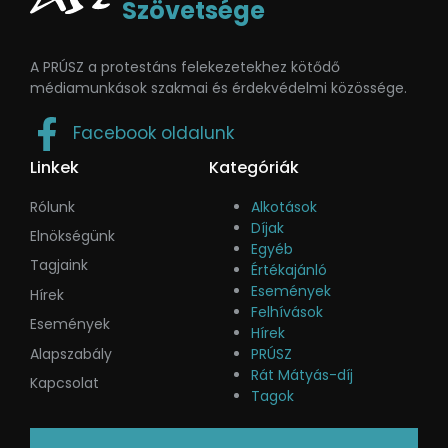
Szövetsége
A PRÚSZ a protestáns felekezetekhez kötődő
médiamunkások szakmai és érdekvédelmi közössége.
Facebook oldalunk
Linkek
Kategóriák
Rólunk
Alkotások
Díjak
Elnökségünk
Egyéb
Tagjaink
Értékajánló
Események
Hírek
Felhívások
Események
Hírek
Alapszabály
PRÚSZ
Rát Mátyás-díj
Kapcsolat
Tagok