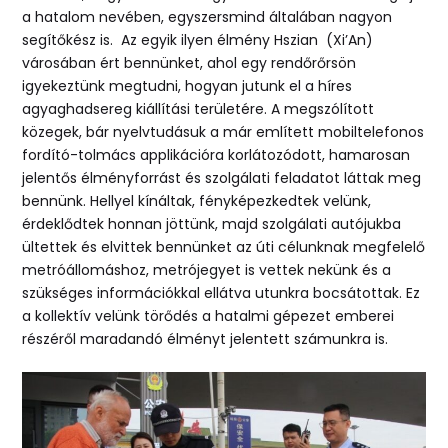
a hatalom nevében, egyszersmind általában nagyon
segítőkész is.
Az egyik ilyen élmény Hszian (Xi’An)
városában ért bennünket, ahol egy rendőrőrsön
igyekeztünk megtudni, hogyan jutunk el a híres
agyaghadsereg kiállítási területére. A megszólított
közegek, bár nyelvtudásuk a már említett mobiltelefonos
fordító-tolmács applikációra korlátozódott, hamarosan
jelentős élményforrást és szolgálati feladatot láttak meg
bennünk. Hellyel kínáltak, fényképezkedtek velünk,
érdeklődtek honnan jöttünk, majd szolgálati autójukba
ültettek és elvittek bennünket az úti célunknak megfelelő
metróállomáshoz, metrójegyet is vettek nekünk és a
szükséges információkkal ellátva utunkra bocsátottak. Ez
a kollektív velünk törődés a hatalmi gépezet emberei
részéről maradandó élményt jelentett számunkra is.