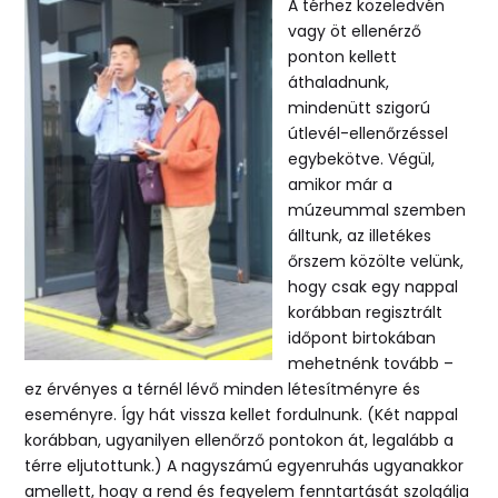
A térhez közeledvén
vagy öt ellenérző
ponton kellett
áthaladnunk,
mindenütt szigorú
útlevél-ellenőrzéssel
egybekötve. Végül,
amikor már a
múzeummal szemben
álltunk, az illetékes
őrszem közölte velünk,
hogy csak egy nappal
korábban regisztrált
időpont birtokában
mehetnénk tovább –
ez érvényes a térnél lévő minden létesítményre és
eseményre. Így hát vissza kellet fordulnunk. (Két nappal
korábban, ugyanilyen ellenőrző pontokon át, legalább a
térre eljutottunk.) A nagyszámú egyenruhás ugyanakkor
amellett, hogy a rend és fegyelem fenntartását szolgálja