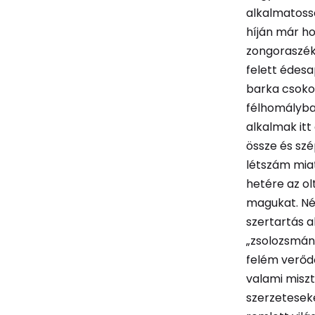
alkalmatoss
híján már ho
zongoraszék
felett édesa
barka csoko
félhomályban
alkalmak itt
össze és szép
létszám mia
hetére az ol
magukat. Né
szertartás a
„zsolozsmán
felém verődő
valami miszt
szerzeteseke