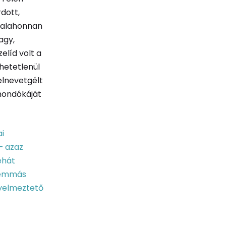
dott,
 valahonnan
agy,
elíd volt a
thetetlenül
elnevetgélt
 mondókáját
i
– azaz
ehát
ilemmás
gyelmeztető