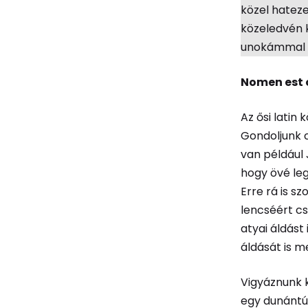
közel hateze
közeledvén 
unokámmal m
Nomen est
Az ősi latin 
Gondoljunk c
van például 
hogy övé leg
Erre rá is s
lencséért c
atyai áldás
áldását is me
Vigyáznunk k
egy dunántúl