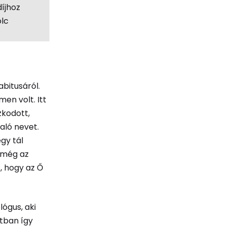
díjhoz
olc
abitusáról.
en volt. Itt
zkodott,
aló nevet.
egy tál
 még az
, hogy az Ő
lógus, aki
atban így