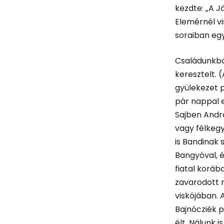
kezdte: „A J
Elemérnél vi
soraiban egy
Családunkba
keresztelt. 
gyülekezet p
pár nappal e
Sajben Andr
vagy félkeg
is Bandinak 
Bangyóval, é
fiatal koráb
zavarodott m
viskójában.
Bajnócziék p
élt. Nálunk 