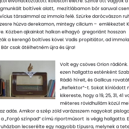
gtól elvonatkoztatott kolostori életre. Szinte ott vagyok a
munkált boltívek alatt, mezítlábamon bőr saruval cse
vícius társaimmal az immola felé. Szürke darócvászon r
szesre húzva derekamon, mintegy cilicium – emlékeztet K
e. Közben ajkainkat halkan elhagyó gregoriánt hosszan
zák a kerengő boltíves kövei: Vadis propitiátor, ad imm
Bár csak átélhetném újra és újra!
Volt egy csöves Orion rádiónk
ezen hallgatta esténként Sza
Rádió híreit, és Gallicus rovatát
„Reflektor”-t. Sokat kínlódott 
kikereste, hogy a 19, 25, 31, 41
méteres rövidhullám közül me
 adás. Amikor a szép zöld varázsszem nagyokat pislogott
 a „Forgó színpad” címú riportműsort is végig hallgatta. 
uházban lecserélte egy nagyobb típusra, melynek a tetej