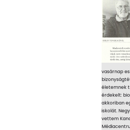
vasárnap est
bizonyságté
életemnek tö
érdekelt: bi
akkoriban e
iskolát. Ne
vettem Kan
Médiacentru