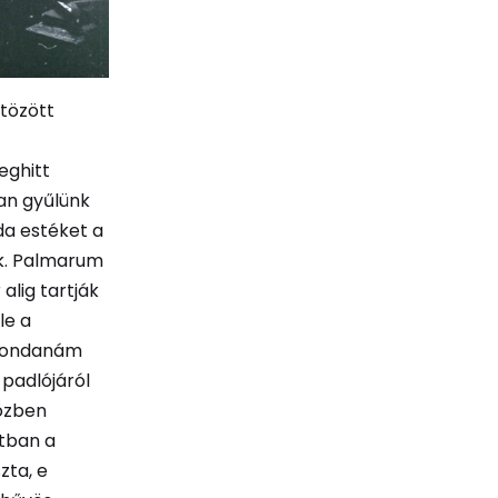
ötözött
eghitt
an gyűlünk
rda estéket a
uk. Palmarum
alig tartják
le a
t mondanám
 padlójáról
közben
atban a
zta, e