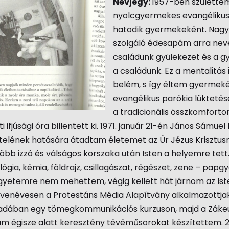
Névjegy:
1957-ben születte
nyolcgyermekes evangélikus
hatodik gyermekeként. Nag
szolgáló édesapám arra neve
családunk gyülekezet és a g
a családunk. Ez a mentalitás 
belém, s így éltem gyermek
evangélikus parókia lükteté
a tradicionális összkomfort
i ifjúsági óra billentett ki. 1971. január 21-én János Sámue
telének hatására átadtam életemet az Úr Jézus Krisztusn
bb izzó és válságos korszaka után Isten a helyemre tett
ológia, kémia, földrajz, csillagászat, régészet, zene – pap
gyetemre nem mehettem, végig kellett hát járnom az Iste
gyvenévesen a Protestáns Média Alapítvány alkalmazottja
adában egy tömegkommunikációs kurzuson, majd a Záke
m égisze alatt keresztény tévéműsorokat készítettem. 2