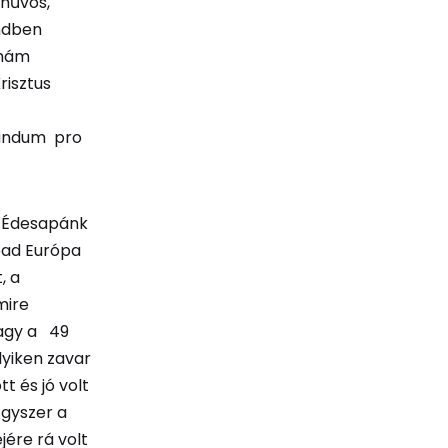
 hűvös,
ndben
uhám
risztus
olandum pro
. Édesapánk
bad Európa
, a
mire
 vagy a 49
lyiken zavar
 és jó volt
Egyszer a
ére rá volt