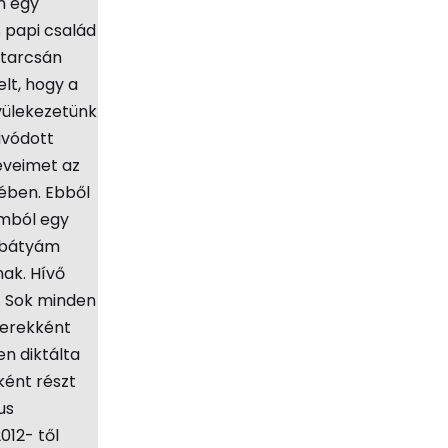
m egy
 papi család
ytarcsán
lt, hogy a
yülekezetünk
ivódott
éveimet az
sében. Ebből
omból egy
l bátyám
ak. Hívő
. Sok minden
gyerekként
n diktálta
ként részt
us
012- től