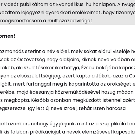
r videót publikáltam az Evangélikus. hu honlapon. A nyug
kezdtem lejegyezni gyerekkori emlékeimet, hogy tizenny
egismertessem a múlt századivilágot.
 omen!
közmondás szerint a név előjel, mely sokat elárul viselője h
sak az Ószövetség nagy alakjaira, kiknek neve valóban om
Jákob, aki születésekor ikerbátyja, Ézsau bokájába kapas
yen az elsőszülöttségi jog, ezért kapta a Jákob, azaz a Cs
zolgált, mert furfanggal meg is kaparintotta az örökséget 
serébe, majd édesanyja közreműködésével hazug módon
t is megkapta. Később azonban megküzdött Istennel azért
gszerezze. Így lett új neve Izrael, tehát Isten harcosa.
ell azonban, nehogy úgy járjunk, mint az a szupplikáló teo
i kis faluban prédikációját a nevek elemzésével kapcsol