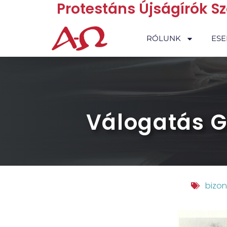
Protestáns Újságírók S
RÓLUNK
ES
Válogatás G
bizon