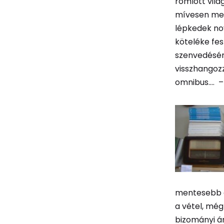
romlott vilá
mívesen meg
lépkedek no
köteléke fe
szenvedésér
visszhangoz
omnibus…. – 
mentesebb az
a vétel, még
bizományi ár