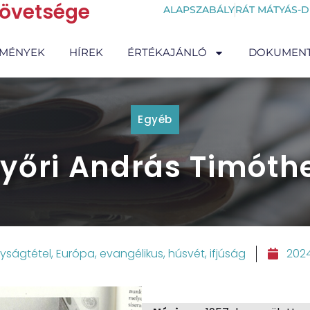
zövetsége
ALAPSZABÁLY
RÁT MÁTYÁS-D
EMÉNYEK
HÍREK
ÉRTÉKAJÁNLÓ
DOKUMEN
Egyéb
yőri András Timóthe
yságtétel
,
Európa
,
evangélikus
,
húsvét
,
ifjúság
2024