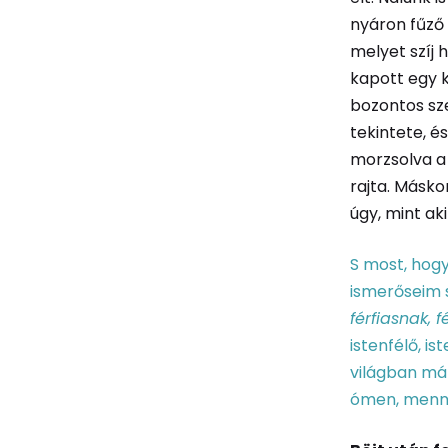
nyáron fűző 
melyet szíj 
kapott egy k
bozontos sze
tekintete, é
morzsolva a 
rajta. Másko
úgy, mint ak
S most, hog
ismerőseim 
férfiasnak, f
istenfélő, i
világban má
ómen, menny