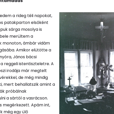
feltámadás
edem a rideg téli napokat,
kos patakparton elsőként
apuk sárga mosolya is
 bele merültem a
k monoton, ámbár vidám
gásába. Amikor elütötte a
nyóra, János bácsi
 reggeli istentiszteletre. A
észi irodája már megtelt
vérekkel, de még mindig
ki, mert behallatszik amint a
mák próbálnak
ni a sártól a vasrácson.
is megérkezett. Apám int,
ek még egy ülő