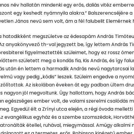
ános név hallatán mindenki egy erős, daliás vitéz emberre
szont egy keshedt nyámnyila alakra.” Balszerencséjére a
etlen János nevű sem volt, ám a fél falubelit Elemérnek 
 hatodikként megszületve az édesapám András Timóte
(Az anyakönyvező th-val jegyzett be, így lettem András T
resbiterei figyelmeztették szüleimet, hogy ez rossz ómen. 
lőttem született meg a kondás fia, Kis András, és így falu
ás után én lettem a harmadik András nevű nagytarcsai la
yelmű vagy pedig „kódis” leszek. Szüleim engedve a nyom
szólítottak. Az iskolában éveken át egy padban ültem dr
s nagyon jól megvoltunk. Úgy hallottam, hogy András bác
an egészséges ember volt, de valami szerelmi csalódás m
eg. Egyedül élt a Zrínyi utca elején, a régi óvoda melletti 
 Az evangélikus egyház és a szembe szomszédok, Horváth
atronálták étellel, ruhával, miegymással. Amúgy alkalmi
is dolgozott ez a termetes, erős, Robinson kinézetű ember