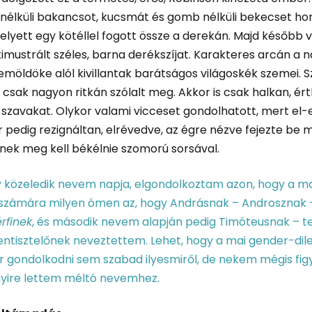
nélküli bakancsot, kucsmát és gomb nélküli bekecset hor
helyett egy kötéllel fogott össze a derekán. Majd később
imustrált széles, barna derékszíjat. Karakteres arcán a n
möldöke alól kivillantak barátságos világoskék szemei. Sz
s csak nagyon ritkán szólalt meg. Akkor is csak halkan, ér
szavakat. Olykor valami vicceset gondolhatott, mert el-
r pedig rezignáltan, elrévedve, az égre nézve fejezte be
inek meg kell békélnie szomorú sorsával.
y közeledik nevem napja, elgondolkoztam azon, hogy a ma
számára milyen ómen az, hogy Andrásnak – Androsznak­ 
érfinek
, és második nevem alapján pedig Timóteusnak – t
stentisztelőnek neveztettem. Lehet, hogy a mai gender-d
r gondolkodni sem szabad ilyesmiről, de nekem mégis fi
ire lettem méltó nevemhez.