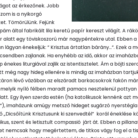
ágot az érkezőnek. Jobb
zom is a nyikorgó
et. Tömörülünk. Fejünk
pám által fabrikált lila keretű papír kereszt világít. A rák
r alatt egy töviskoszorú már nagypéntekre utal. Ebben a
 lágyan énekeljük: ” Krisztus ártatlan bárány…”. Ezek a m
 csendben zajlanak. Ha enyhébb az idő, akkor az imaházb
 énekes liturgiával zajlik az istentisztelet. Ám a böjti sze
tt még nagy hideg ellenére is mindig az imaházban tartj
táron lévő vázában az elszáradt barkacsokrok fakón már 
melyik nyíló félben maradt pamacs nesztelenül pottyan 
latt. Egy ilyen szerda estén (ha katolikusok lennénk az
”), imaházunk amúgy metsző hideget sugárzó nyerstégla
 „Dicsőítünk Krisztusunk ki szenvedtél” korál éneklése 
ikus, szent és letisztult compassió járt át. Ebben a pillan
t nemcsak hogy megértettem, de titkos vágy fog el a tis