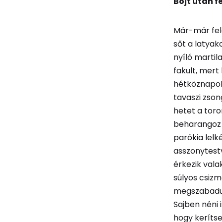
Böjt után 
Már-már fel
sőt a latya
nyíló martil
fakult, mert
hétköznapo
tavaszi zson
hetet a toro
beharangoz a
parókia lelk
asszonytest
érkezik vala
súlyos csiz
megszabadul
Sajben néni 
hogy keríts