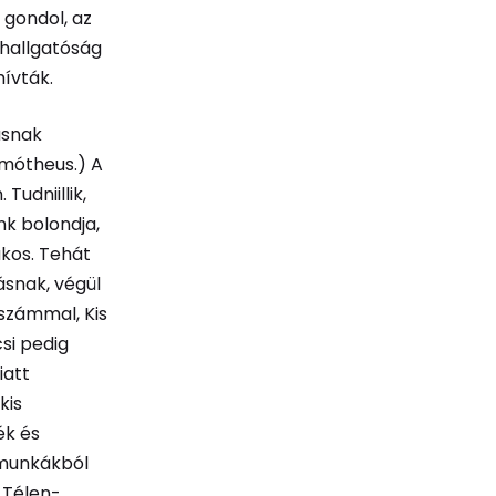
 gondol, az
 hallgatóság
hívták.
usnak
imótheus.) A
Tudniillik,
nk bolondja,
kos. Tehát
ásnak, végül
uszámmal, Kis
si pedig
iatt
kis
ék és
 munkákból
. Télen-