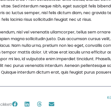
vitae. Sed interdum neque nibh, eget suscipit felis bibend
uris ac luctus semper, nisl felis dictum diam, nec gravida tel
 felis lacinia risus sollicitudin feugiat nec ut risus.
bendum, nisl vel venenatis ullamcorper, tellus sem ornare
sapien magna sollicitudin justo. Duis accumsan cursus velit,
acus. Nam nulla urna, pretium non leo eget, convallis 
m tempor mattis dolor. Ut vitae erat iaculis urna efficitur
or mi leo, id vulputate enim imperdiet tincidunt. Phasell
it nec purus venenatis interdum. Aenean pellentesque sa
. Quisque interdum dictum erat, quis feugiat purus posuere
K
ikket!