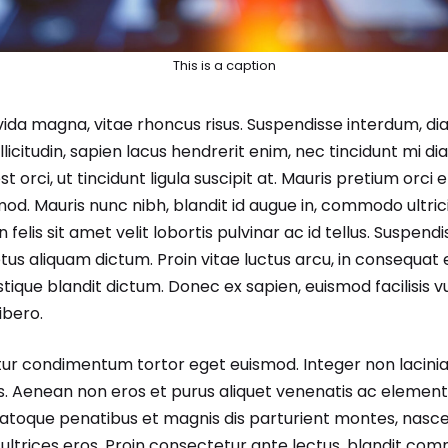
This is a caption
vida magna, vitae rhoncus risus. Suspendisse interdum, di
licitudin, sapien lacus hendrerit enim, nec tincidunt mi diam
st orci, ut tincidunt ligula suscipit at. Mauris pretium orci e
od. Mauris nunc nibh, blandit id augue in, commodo ultricie
felis sit amet velit lobortis pulvinar ac id tellus. Suspendi
us aliquam dictum. Proin vitae luctus arcu, in consequat e
stique blandit dictum. Donec ex sapien, euismod facilisis v
libero.
itur condimentum tortor eget euismod. Integer non lacinia 
sus. Aenean non eros et purus aliquet venenatis ac element
natoque penatibus et magnis dis parturient montes, nascet
n ultrices eros. Proin consectetur ante lectus, blandit c