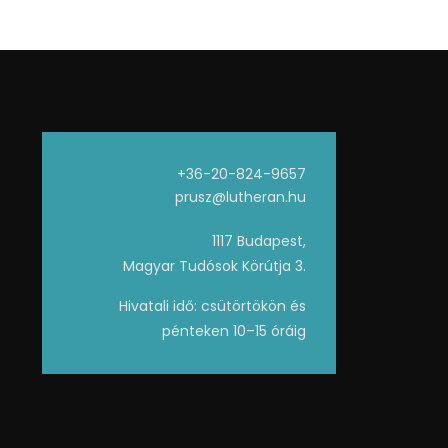
+36-20-824-9657
prusz@lutheran.hu
1117 Budapest,
Magyar Tudósok Körútja 3.
Hivatali idő: csütörtökön és
pénteken 10–15 óráig