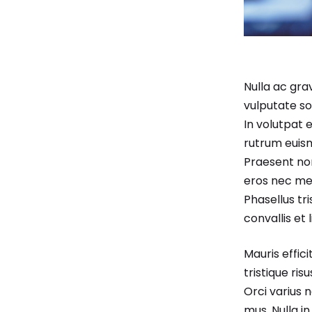
Nulla ac gra
vulputate sol
In volutpat e
rutrum euism
Praesent non 
eros nec met
Phasellus tri
convallis et 
Mauris effic
tristique ri
Orci varius 
mus. Nulla i