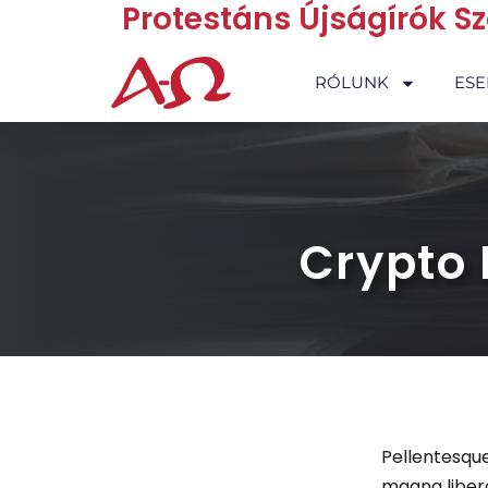
Protestáns Újságírók S
RÓLUNK
ES
Crypto 
Pellentesque
magna libero