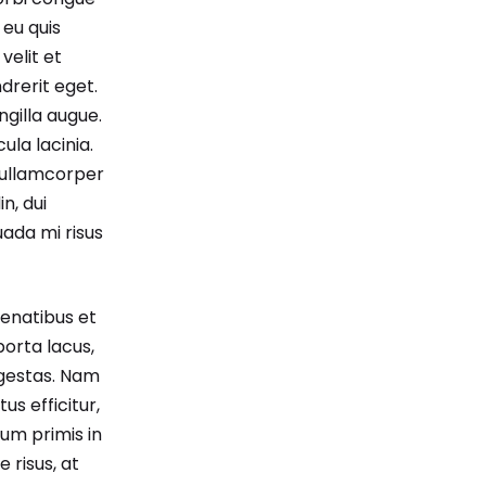
 eu quis
velit et
drerit eget.
gilla augue.
ula lacinia.
 ullamcorper
in, dui
ada mi risus
penatibus et
porta lacus,
egestas. Nam
us efficitur,
um primis in
 risus, at