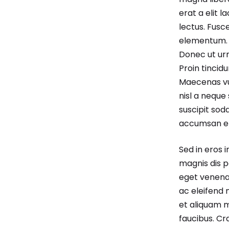
erat a elit l
lectus. Fusc
elementum. E
Donec ut urn
Proin tincid
Maecenas vu
nisl a neque 
suscipit sod
accumsan er
Sed in eros 
magnis dis p
eget venenat
ac eleifend 
et aliquam 
faucibus. Cr