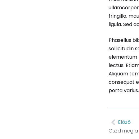
ullamcorper 
fringilla, ma
ligula. Sed ac
Phasellus bi
sollicitudin 
elementum l
lectus. Etia
Aliquam temp
consequat el
porta varius
Előző
Oszd meg a c