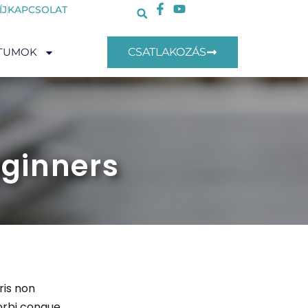
ÍJ
KAPCSOLAT
TUMOK
CSATLAKOZÁS
eginners
ris non
orbi congue