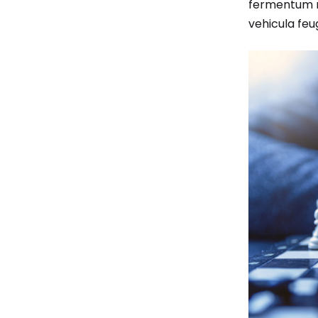
fermentum m
vehicula feug