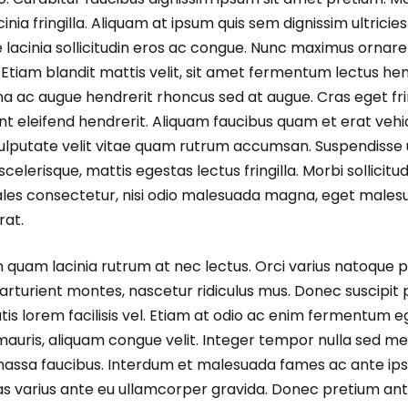
acinia fringilla. Aliquam at ipsum quis sem dignissim ultricies
e lacinia sollicitudin eros ac congue. Nunc maximus ornare 
tiam blandit mattis velit, sit amet fermentum lectus hen
a ac augue hendrerit rhoncus sed at augue. Cras eget frin
unt eleifend hendrerit. Aliquam faucibus quam et erat vehic
lputate velit vitae quam rutrum accumsan. Suspendisse
scelerisque, mattis egestas lectus fringilla. Morbi sollicitud
ales consectetur, nisi odio malesuada magna, eget malesu
at.
in quam lacinia rutrum at nec lectus. Orci varius natoque 
arturient montes, nascetur ridiculus mus. Donec suscipit 
is lorem facilisis vel. Etiam at odio ac enim fermentum 
mauris, aliquam congue velit. Integer tempor nulla sed met
massa faucibus. Interdum et malesuada fames ac ante ips
as varius ante eu ullamcorper gravida. Donec pretium ante