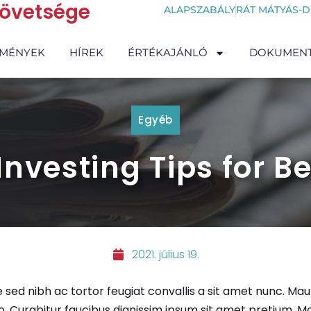
zövetsége
ALAPSZABÁLY
RÁT MÁTYÁS-D
EMÉNYEK
HÍREK
ÉRTÉKAJÁNLÓ
DOKUMEN
Egyéb
Investing Tips for B
2021. július 19.
 sed nibh ac tortor feugiat convallis a sit amet nunc. Mau
. Curabitur faucibus dignissim ipsum sit amet pretium. M