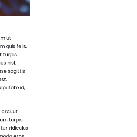
am ut
 quis felis.
t turpis
s nisl.
sse sagittis
st.
ulputate id,
orci, ut
um turpis.
ur ridiculus
ommodo eros