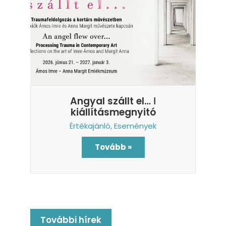
Angyal szállt el… ǀ
kiállításmegnyitó
Értékajánló
,
Események
Tovább »
További hírek