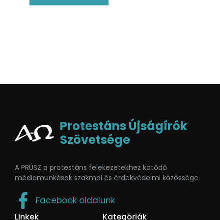
Protestáns Újságírók
Szövetsége
A PRÚSZ a protestáns felekezetekhez kötődő
médiamunkások szakmai és érdekvédelmi közössége.
Facebook oldalunk
Linkek
Kategóriák