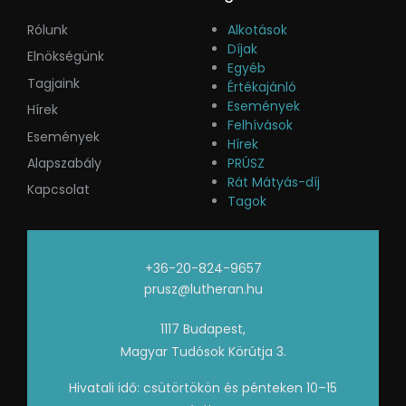
Rólunk
Alkotások
Díjak
Elnökségünk
Egyéb
Tagjaink
Értékajánló
Események
Hírek
Felhívások
Események
Hírek
Alapszabály
PRÚSZ
Rát Mátyás-díj
Kapcsolat
Tagok
+36-20-824-9657
prusz@lutheran.hu
1117 Budapest,
Magyar Tudósok Körútja 3.
Hivatali idő: csütörtökön és pénteken 10–15