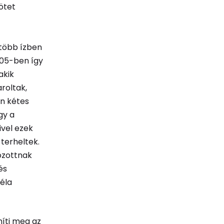
kötet
 több ízben
005-ben így
akik
roltak,
an kétes
gy a
ivel ezek
terheltek.
ozottnak
és
éla
níti meg az