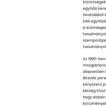
kötöttségek
egyházi ker
hivatalából 
Déli egyház
is különlege
tanulmányok
szempontjaik
tanulmányo
Az 1990-ben
mozgástere s
alapvetően 
létezés per
kényszerű p
kétség kívül
hogy ebben 
körülmények 