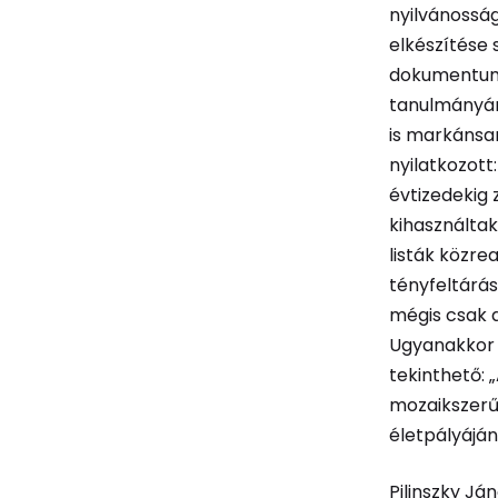
nyilvánossá
elkészítése 
dokumentumg
tanulmányána
is markánsa
nyilatkozott
évtizedekig
kihasználtak
listák közre
tényfeltárás
mégis csak a
Ugyanakkor 
tekinthető: 
mozaikszerű
életpályájána
Pilinszky Já