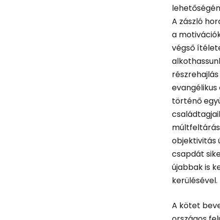
lehetőségén
A zászló hor
a motiváció
végső ítéle
alkothassunk
részrehajlás
evangélikus
történő egy
családtagjai
múltfeltárás
objektivitás
csapdát sike
újabbak is 
kerülésével.
A kötet bev
országos fel