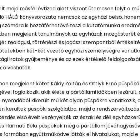
elt majd másfél évtized alatt viszont ütemesen folyt a múl
adó HÁLÓ könyvsorozata nemcsak az egyházi belső, hane
g számára is hozzáférhetővé teszi a kutatómunka eredmé
etben megjelent tanulmányok az egyházak mozgásterét 
t teológusi, történészi és jogászi szempontból értékelté
ötetekben két-két vezető egyházi személyiségre vonatk
ági iratok gyűjteménye és az ezek értékelő feldolgozását
 olvashatók.
ban megjelent kötet Káldy Zoltán és Ottlyk Ernő püspökö
vel foglalkozik, akik élete a pártállami időkben lezárult, 
 nyomdából kikerült mű két olyan püspökre vonatkozik, a
n kerültek püspöki szolgálatba, majd a rendszerváltozás
kezdés első éveit vezényelték az északi és déli egyházkerü
és Harmati Béla püspökök még a pártállam jóváhagyásáva
kos formában együttműködve látták el hivatalukat, majd e