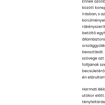
Ennek azonb
között konsp
írásban, s 
körülményei
rákényszerít
betöltő egyh
állambizton
országgyűlés
beosztását.
szövege azt 
foltjainak s
becsületéről
én elárultam
Harmati Bél
utókor előtt
tényfeltárá