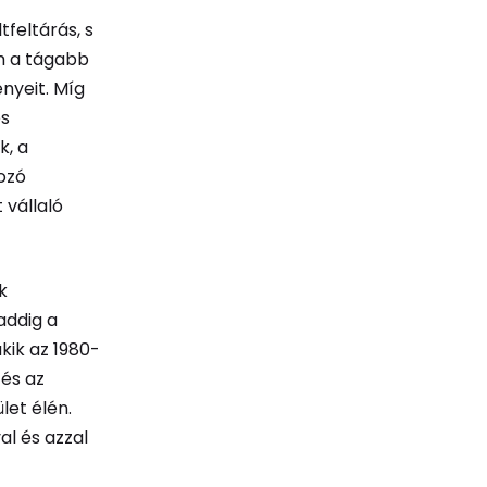
tfeltárás, s
m a tágabb
nyeit. Míg
és
k, a
ozó
 vállaló
k
addig a
kik az 1980-
 és az
let élén.
l és azzal