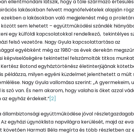
an ellentmondani látszik, hogy a tőle származó értesülé
irációs lakásokban felvett magnófelvételek alapján rögz
az ezekben a lakásokban való megjelenést még a proletár
 között sem lehetett – együttműködési szándék hiányáb
eni egy külföldi kapcsolatokkal rendelkező, tekintélyes 
ázi felső vezetőre. Nagy Gyula kapcsolattartása az
sággal egyébként még az 1980-as évek derekán megszűn
i képviselőségére tekintettel felszámolták titkos munkat
 Kertész Botond egyháztörténész életinterjújának kötetb
is példázza, milyen egyéni küzdelmet jelenthetett a múlt 
zemlélése. Nagy Gyula vallomása szerint: „A gyermekeim,
 is szó van. És nem akarom, hogy valaha is őket azzal vád
 az egyház érdekeit.”
[2]
a állambiztonsági együttműködése jóval részletgazdagab
. Az egyházi ügynöklista napvilágra kerülését, majd az eva
st követően Harmati Béla megírta és több részletben az 