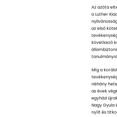
Az azóta elt
a Luther Ki
nyilvánossá
az első köt
tevékenységé
következő k
állambiztons
tanulmányok
Míg a koráb
tevékenységé
néhány hete
as évek végé
egyházi újra
Nagy Gyula 
nyílt és tit