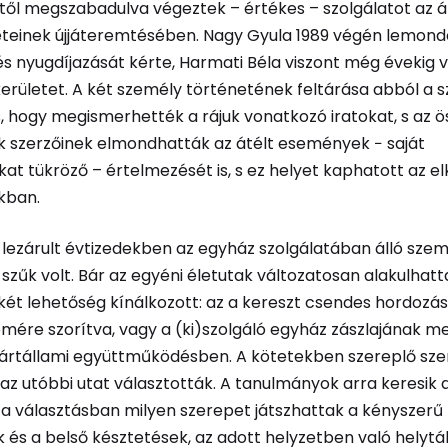
től megszabadulva végeztek – értékes – szolgálatot az
eteinek újjáteremtésében. Nagy Gyula 1989 végén lemond
és nyugdíjazását kérte, Harmati Béla viszont még évekig 
kerületet. A két személy történetének feltárása abból a
s, hogy megismerhették a rájuk vonatkozó iratokat, s az ö
 szerzőinek elmondhatták az átélt események − saját
at tükröző – értelmezését is, s ez helyet kaphatott az el
kban.
 lezárult évtizedekben az egyház szolgálatában álló sze
zűk volt. Bár az egyéni életutak változatosan alakulhatt
két lehetőség kínálkozott: az a kereszt csendes hordozá
emére szorítva, vagy a (ki)szolgáló egyház zászlajának 
ártállami együttműködésben. A kötetekben szereplő sz
 az utóbbi utat választották. A tanulmányok arra keresik a
a választásban milyen szerepet játszhattak a kényszerű
és a belső késztetések, az adott helyzetben való helytál