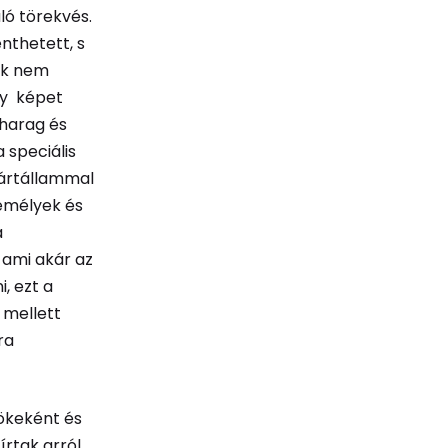
ló törekvés.
nthetett, s
yok nem
gy képet
 harag és
a speciális
pártállammal
zemélyek és
a
 ami akár az
, ezt a
 mellett
ra
ökeként és
rtak arról,