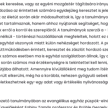
ek keresése, vagy az egyéni mozgástér tágítására irányu
dozása az érintettek számára egyidejűleg keresztet is jele
k az életút során akár módosulhattak is, így a tanulmán
tet tartalmaznak, hanem ahhoz nyújtanak segítséget, ho
 erről a korról és szereplőiről. A tanulmányok szerzői a −
 nélküli − történészi hozzáállásnak megfeleltek, holott ez 
 egyházi viszonyok miatt külön nehézséget hordozott. A 
üttműködésben érintett, keresztet és zászlót hordozó s
k számos esetben ma is egyházi szolgálatban állnak, így 
 során számos mai érzékenységre is tekintettel kell lenni,
 útjába állhatott. Amennyire kívülállóként meg tudom ítélni
rült elkerülni, még ha a korábbi, nehezen gyógyuló sebek
keletkezhetnek egy-egy adat vagy értékelés nyilvánosság
ezető tanulmányában az evangélikus egyház püspök-eln
ügyelőjeként Fabiny Tamás professzor és Pröhle Gergely í