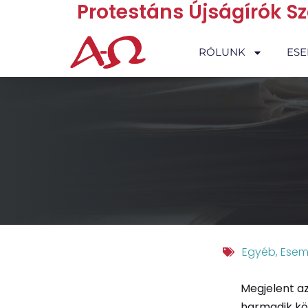
Protestáns Újságírók S
RÓLUNK
ES
Egyéb
,
Esem
Megjelent az
harmadik kö