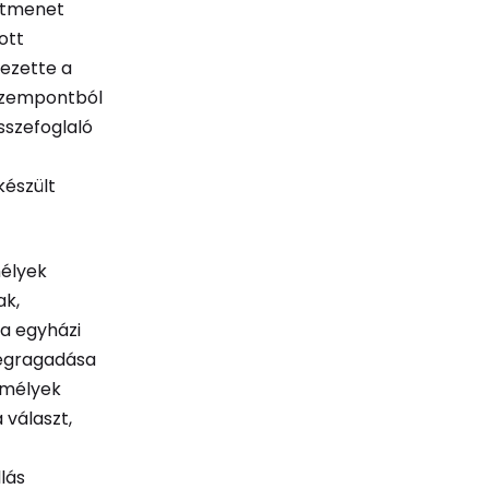
 átmenet
ott
vezette a
 szempontból
sszefoglaló
készült
mélyek
ak,
sa egyházi
megragadása
emélyek
 választ,
lás