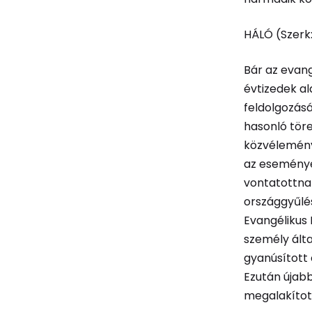
HÁLÓ (Szerk:
Bár az evang
évtizedek al
feldolgozás
hasonló töre
közvélemény
az eseménye
vontatottnak 
országgyűlés
Evangélikus 
személy álta
gyanúsított 
Ezután újabb
megalakított