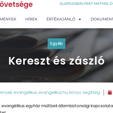
zövetsége
ALAPSZABÁLY
RÁT MÁTYÁS-D
EMÉNYEK
HÍREK
ÉRTÉKAJÁNLÓ
DOKUMEN
Egyéb
Kereszt és zászló
ények
,
evangélikus
,
evangelikus.hu
,
könyv
,
segítség
 evangélikus egyház múltbeli állambiztonsági kapcsolatai
tet