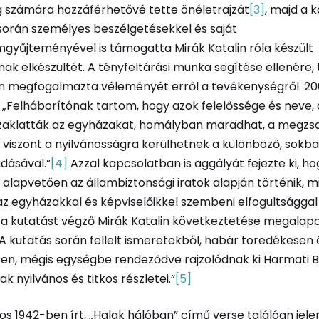
g számára hozzáférhetővé tette önéletrajzát
[3]
, majd a 
során személyes beszélgetésekkel és saját
yűjteményével is támogatta Mirák Katalin róla készült
k elkészültét. A tényfeltárási munka segítése ellenére,
n megfogalmazta véleményét erről a tevékenységről. 2
: „Felháborítónak tartom, hogy azok felelőssége és neve, 
 zaklatták az egyházakat, homályban maradhat, a megzsa
 viszont a nyilvánosságra kerülhetnek a különböző, sokb
adásával.”
[4]
Azzal kapcsolatban is aggályát fejezte ki, ho
 alapvetően az állambiztonsági iratok alapján történik, m
z egyházakkal és képviselőikkel szembeni elfogultsággal 
a kutatást végző Mirák Katalin következtetése megalap
„A kutatás során fellelt ismeretekből, habár töredékesen 
en, mégis egységbe rendeződve rajzolódnak ki Harmati B
k nyilvános és titkos részletei.”
[5]
nos 1942-ben írt, „Halak hálóban” című verse találóan jele