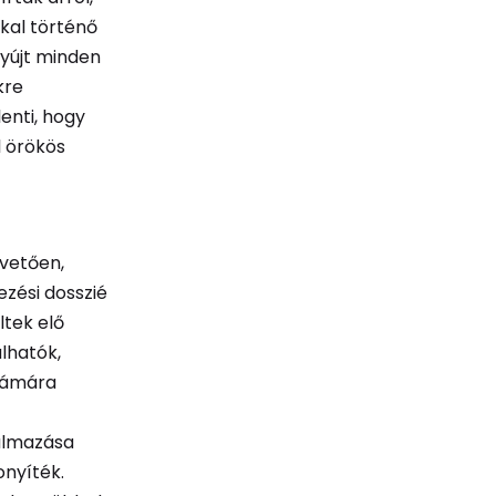
kal történő
nyújt minden
kre
lenti, hogy
 örökös
övetően,
zési dosszié
ltek elő
álhatók,
számára
galmazása
onyíték.