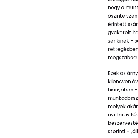
hogy a múlt
őszinte sze
érintett sz
gyakorolt hat
senkinek – 
rettegésben
megszabadulh
Ezek az árn
kilencven év
hiányában –
munkadosszié
melyek akár 
nyíltan is k
beszervezté
szerinti – „