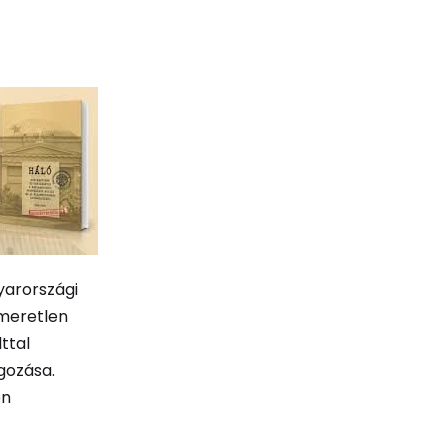
yarországi
smeretlen
ttal
gozása.
en