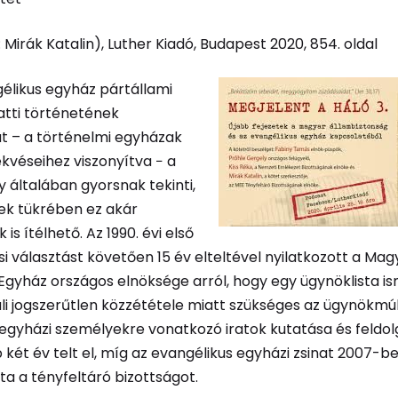
 Mirák Katalin), Luther Kiadó, Budapest 2020, 854. oldal
élikus egyház pártállami
atti történetének
át – a történelmi egyházak
kvéseihez viszonyítva − a
 általában gyorsnak tekinti,
k tükrében ez akár
is ítélhető. Az 1990. évi első
i választást követően 15 év elteltével nyilatkozott a Mag
Egyház országos elnöksége arról, hogy egy ügynöklista i
li jogszerűtlen közzététele miatt szükséges az ügynökmúl
egyházi személyekre vonatkozó iratok kutatása és feldol
 két év telt el, míg az evangélikus egyházi zsinat 2007-b
a a tényfeltáró bizottságot.