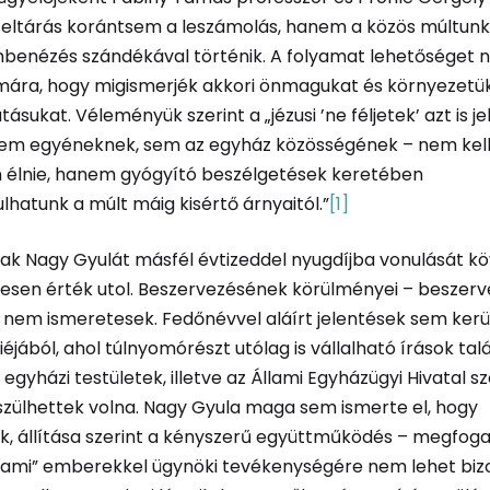
feltárás korántsem a leszámolás, hanem a közös múltunk
mbenézés szándékával történik. A folyamat lehetőséget 
ámára, hogy migismerjék akkori önmagukat és környezetü
ásukat. Véleményük szerint a „jézusi ’ne féljetek’ azt is je
sem egyéneknek, sem az egyház közösségének – nem kell
 élnie, hanem gyógyító beszélgetések keretében
atunk a múlt máig kisértő árnyaitól.”
[1]
yak Nagy Gyulát másfél évtizeddel nyugdíjba vonulását k
esen érték utol. Beszervezésének körülményei – beszerve
 nem ismeretesek. Fedőnévvel aláírt jelentések sem kerü
jából, ahol túlnyomórészt utólag is vállalható írások tal
egyházi testületek, illetve az Állami Egyházügyi Hivatal 
észülhettek volna. Nagy Gyula maga sem ismerte el, hogy
k, állítása szerint a kényszerű együttműködés – megfo
állami” emberekkel ügynöki tevékenységére nem lehet biz