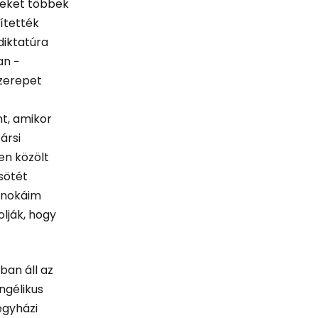
seket többek
ítették
diktatúra
an −
szerepet
t, amikor
ársi
en közölt
sötét
 unokáim
olják, hogy
ban áll az
ngélikus
egyházi