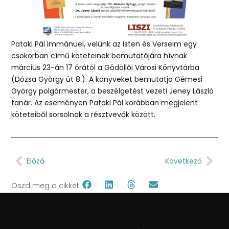
Pataki Pál Immánuel, velünk az Isten és Verseim egy
csokorban című köteteinek bemutatójára hívnak
március 23-án 17 órától a Gödöllői Városi Könyvtárba
(Dózsa György út 8.). A könyveket bemutatja Gémesi
György polgármester, a beszélgetést vezeti Jeney László
tanár. Az eseményen Pataki Pál korábban megjelent
köteteiből sorsolnak a résztvevők között.
Előző
Következő
Oszd meg a cikket!