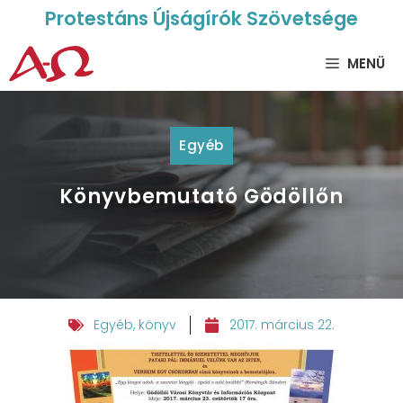
Protestáns Újságírók Szövetsége
MENÜ
Egyéb
Könyvbemutató Gödöllőn
Egyéb
,
könyv
2017. március 22.