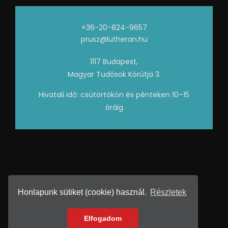
+36-20-824-9657
prusz@lutheran.hu
1117 Budapest,
Magyar Tudósok Körútja 3.
Hivatali idő: csütörtökön és pénteken 10–15
óráig
Honlapunk sütiket (cookie) használ.
Részletek
2026 • Készítette:
GRAFIKREA
Adatvédelem
Elfogadom