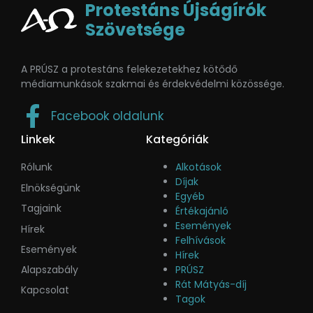
Protestáns Újságírók
Szövetsége
A PRÚSZ a protestáns felekezetekhez kötődő
médiamunkások szakmai és érdekvédelmi közössége.
Facebook oldalunk
Linkek
Kategóriák
Rólunk
Alkotások
Díjak
Elnökségünk
Egyéb
Tagjaink
Értékajánló
Események
Hírek
Felhívások
Események
Hírek
Alapszabály
PRÚSZ
Rát Mátyás-díj
Kapcsolat
Tagok