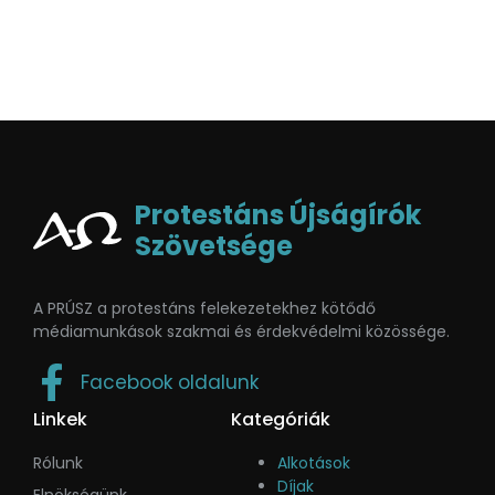
Protestáns Újságírók
Szövetsége
A PRÚSZ a protestáns felekezetekhez kötődő
médiamunkások szakmai és érdekvédelmi közössége.
Facebook oldalunk
Linkek
Kategóriák
Rólunk
Alkotások
Díjak