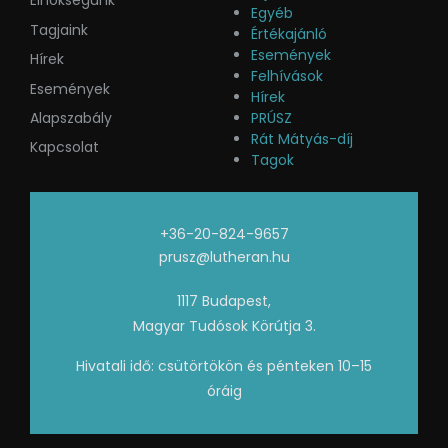
Elnökségünk
Egyéb
Tagjaink
Értékajánló
Események
Hírek
Felhívások
Események
Hírek
Alapszabály
PRÚSZ
Rát Mátyás-díj
Kapcsolat
Tagok
+36-20-824-9657
prusz@lutheran.hu
1117 Budapest,
Magyar Tudósok Körútja 3.
Hivatali idő: csütörtökön és pénteken 10–15
óráig