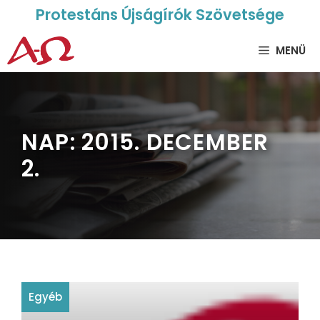
Protestáns Újságírók Szövetsége
MENÜ
NAP:
2015. DECEMBER
2.
Egyéb