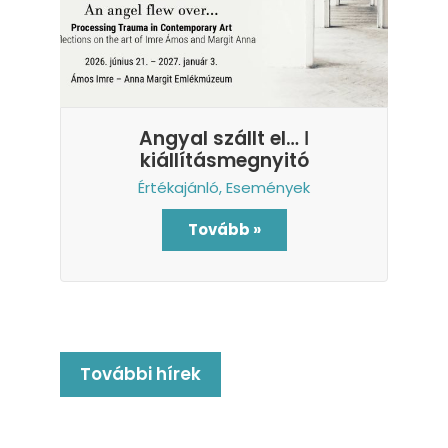
Angyal szállt el… ǀ
kiállításmegnyitó
Értékajánló
,
Események
Tovább »
További hírek