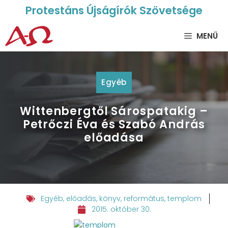
Protestáns Újságírók Szövetsége
MENÜ
Egyéb
Wittenbergtől Sárospatakig –
Petrőczi Éva és Szabó András
előadása
Egyéb
,
előadás
,
könyv
,
református
,
templom
2015. október 30.