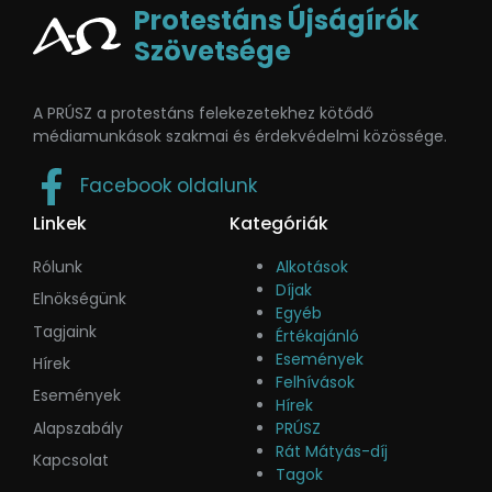
Protestáns Újságírók
Szövetsége
A PRÚSZ a protestáns felekezetekhez kötődő
médiamunkások szakmai és érdekvédelmi közössége.
Facebook oldalunk
Linkek
Kategóriák
Rólunk
Alkotások
Díjak
Elnökségünk
Egyéb
Tagjaink
Értékajánló
Események
Hírek
Felhívások
Események
Hírek
Alapszabály
PRÚSZ
Rát Mátyás-díj
Kapcsolat
Tagok