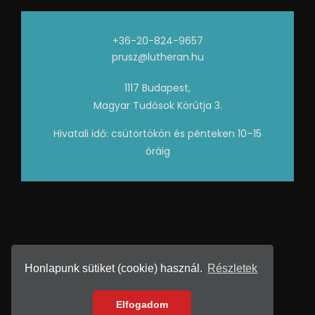
+36-20-824-9657
prusz@lutheran.hu
1117 Budapest,
Magyar Tudósok Körútja 3.
Hivatali idő: csütörtökön és pénteken 10–15
óráig
Honlapunk sütiket (cookie) használ.
Részletek
2026 • Készítette:
GRAFIKREA
Adatvédelem
Elfogadom