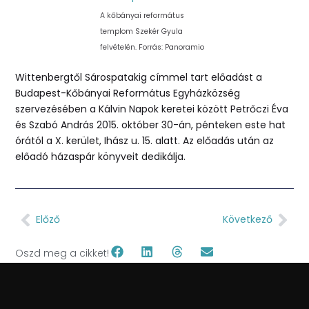
A kőbányai református
templom Szekér Gyula
felvételén. Forrás: Panoramio
Wittenbergtől Sárospatakig címmel tart előadást a
Budapest-Kőbányai Református Egyházközség
szervezésében a Kálvin Napok keretei között Petrőczi Éva
és Szabó András 2015. október 30-án, pénteken este hat
órától a X. kerület, Ihász u. 15. alatt. Az előadás után az
előadó házaspár könyveit dedikálja.
Előző
Következő
Oszd meg a cikket!